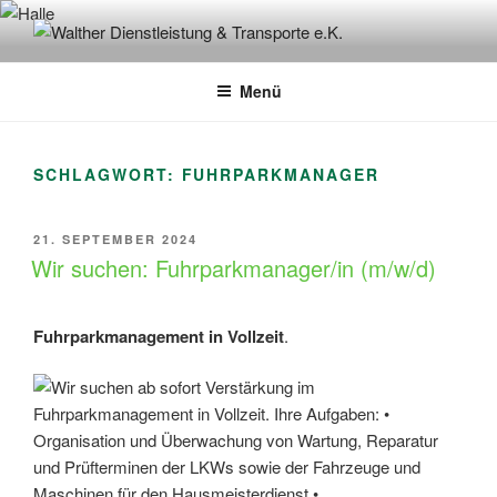
Zum
Inhalt
WALTHER DIENSTLEISTUNG &
springen
TRANSPORTE E.K.
Menü
SCHLAGWORT:
FUHRPARKMANAGER
VERÖFFENTLICHT
21. SEPTEMBER 2024
AM
Wir suchen: Fuhrparkmanager/in (m/w/d)
Fuhrparkmanagement in Vollzeit
.